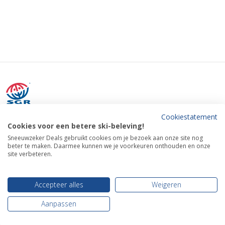
Cookiestatement
Alle reizen van Sneeuwzeker Deals worden afgehandeld door Time
Cookies voor een betere ski-beleving!
Out Tours bv (De Lairessestraat 62 hs, 1071PD, Amsterdam,
Sneeuwzeker Deals gebruikt cookies om je bezoek aan onze site nog
Nederland).
beter te maken. Daarmee kunnen we je voorkeuren onthouden en onze
Telefoon: +31 (0) 20 211 7818 | Kvk-nummer: 17233563 | BTW-
site verbeteren.
nummer: NL8199.52.38 | SGR-nummer: 3251
Accepteer alles
Weigeren
Aanpassen