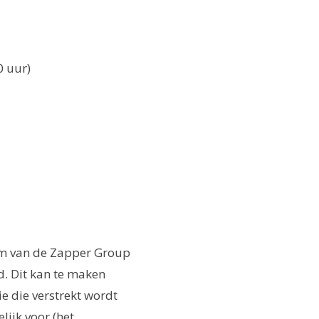
0 uur)
am van de Zapper Group
d. Dit kan te maken
e die verstrekt wordt
lijk voor (het