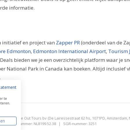
erde informatie.
initiatief en project van
Zapper PR
(onderdeel van de Za
ore Edmonton
,
Edmonton International Airport
,
Tourism 
eals bieden we je een overzichtelijk platform waar je sn
er National Park in Canada kan boeken. Altijd inclusief vl
.
tatement
er te
teren.
d door Time Out Tours bv (De Lairessestraat 62 hs, 1071PD, Amsterdam, 
sen
3563 | BTW-nummer: NL8199.52.38 | SGR-nummer: 3251