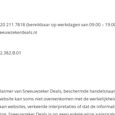
0 211 7818 (bereikbaar op werkdagen van 09.00 – 19.0
eeuwzekerdeals.nl
.382.B.01
sclaimer van Sneeuwzeker Deals, beschermde handelsna
website kan soms niet overeenkomen met de werkelijkhei
an websites, verkeerde interpretaties of dat de informati
ing. Sneeuwzeker Deals is op geen enkele wijze aansprake