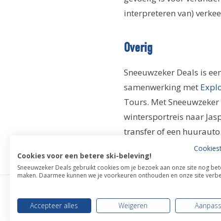
interpreteren van) verke
Overig
Sneeuwzeker Deals is een 
samenwerking met
Expl
Tours. Met Sneeuwzeker D
wintersportreis naar Jasp
transfer of een huurauto
Cookies
Cookies voor een betere ski-beleving!
Sneeuwzeker Deals gebruikt cookies om je bezoek aan onze site nog bet
maken. Daarmee kunnen we je voorkeuren onthouden en onze site verbe
Alle reizen van Sneeuwzeker Deals worden afgehandel
Accepteer alles
Weigeren
Aanpas
Telefoon: +31 (0) 20 211 7818 | Kvk-nummer: 1723