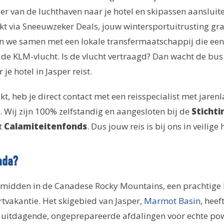
r van de luchthaven naar je hotel en skipassen aansluite
oekt via Sneeuwzeker Deals, jouw wintersportuitrusting g
n we samen met een lokale transfermaatschappij die een
de KLM-vlucht. Is de vlucht vertraagd? Dan wacht de bus 
je hotel in Jasper reist.
ekt, heb je direct contact met een reisspecialist met jaren
Wij zijn 100% zelfstandig en aangesloten bij de
Stichti
t
Calamiteitenfonds
. Dus jouw reis is bij ons in veilige
ada?
gt midden in de Canadese Rocky Mountains, een prachtig
rtvakantie. Het skigebied van Jasper,
Marmot Basin
, heef
t uitdagende, ongeprepareerde afdalingen voor echte po