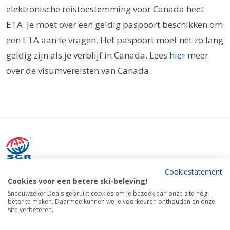
elektronische reistoestemming voor Canada heet
ETA. Je moet over een geldig paspoort beschikken om
een ETA aan te vragen. Het paspoort moet net zo lang
geldig zijn als je verblijf in Canada. Lees
hier
meer
over de visumvereisten van Canada.
Cookiestatement
Alle reizen van Sneeuwzeker Deals worden afgehandeld door Time
Cookies voor een betere ski-beleving!
Out Tours bv (De Lairessestraat 62 hs, 1071PD, Amsterdam,
Sneeuwzeker Deals gebruikt cookies om je bezoek aan onze site nog
Nederland).
beter te maken. Daarmee kunnen we je voorkeuren onthouden en onze
Telefoon: +31 (0) 20 211 7818 | Kvk-nummer: 17233563 | BTW-
site verbeteren.
nummer: NL8199.52.38 | SGR-nummer: 3251